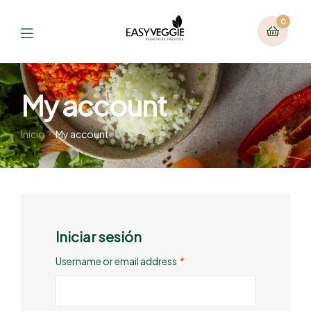
0
My account
Inicio
My account
Iniciar sesión
Username or email address
*