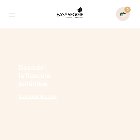
0
Descubrí
la frescura
auténtica
Comprar ahora