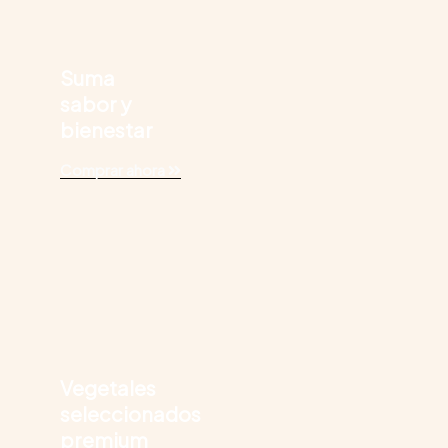
Suma
sabor y
bienestar
Comprar ahora
Vegetales
seleccionados
premium