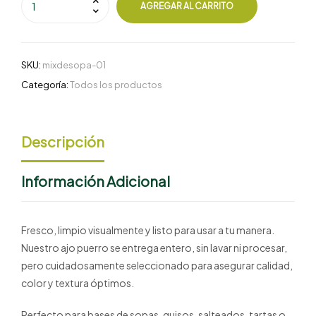
AGREGAR AL CARRITO
SKU:
mixdesopa-01
Categoría:
Todos los productos
Descripción
Información Adicional
Fresco, limpio visualmente y listo para usar a tu manera.
Nuestro ajo puerro se entrega entero, sin lavar ni procesar,
pero cuidadosamente seleccionado para asegurar calidad,
color y textura óptimos.
Perfecto para bases de sopas, guisos, salteados, tartas o