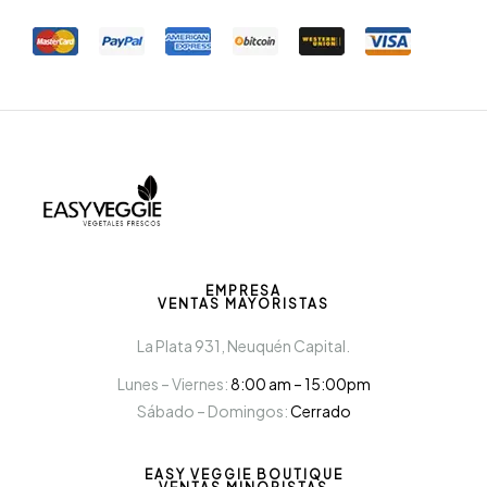
EMPRESA
VENTAS MAYORISTAS
La Plata 931, Neuquén Capital.
Lunes – Viernes:
8:00 am – 15:00pm
Sábado – Domingos:
Cerrado
EASY VEGGIE BOUTIQUE