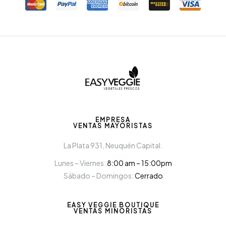
EMPRESA
VENTAS MAYORISTAS
La Plata 931, Neuquén Capital.
Lunes – Viernes:
8:00 am – 15:00pm
Sábado – Domingos:
Cerrado
EASY VEGGIE BOUTIQUE
VENTAS MINORISTAS