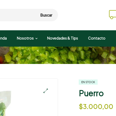
Buscar
enda
Nosotros
Novedades & Tips
Contacto
EN STOCK
Puerro
$
3.000,00