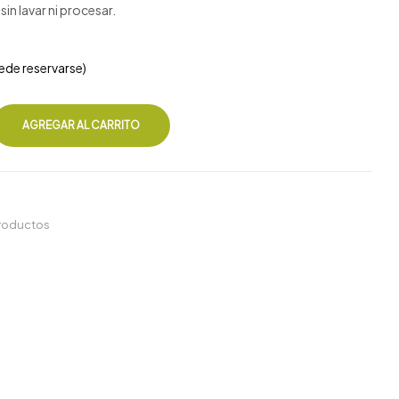
in lavar ni procesar.
ede reservarse)
AGREGAR AL CARRITO
productos