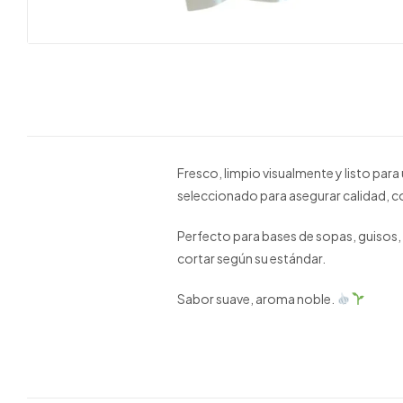
Fresco, limpio visualmente y listo para
seleccionado para asegurar calidad, c
Perfecto para bases de sopas, guisos, 
cortar según su estándar.
Sabor suave, aroma noble.