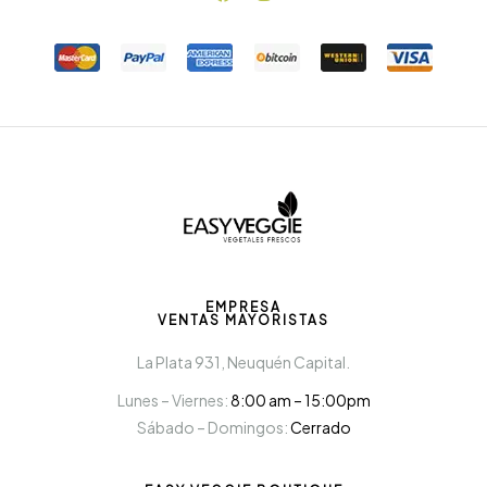
EMPRESA
VENTAS MAYORISTAS
La Plata 931, Neuquén Capital.
Lunes – Viernes:
8:00 am – 15:00pm
Sábado – Domingos:
Cerrado