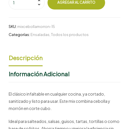
AGREGAR AL CARRITO
SKU:
mixcebollamorron-15
Categorías:
Ensaladas
,
Todos los productos
Descripción
Información Adicional
El clásico infaltable en cualquier cocina, ya cortado,
sanitizado y listo para usar. Este mix combina cebolla y
morrón en corte cubo.
Ideal para salteados, salsas, guisos, tartas, tortillas o como
base de sofritos. Ahorra tiempo y mejora la eficiencia sin