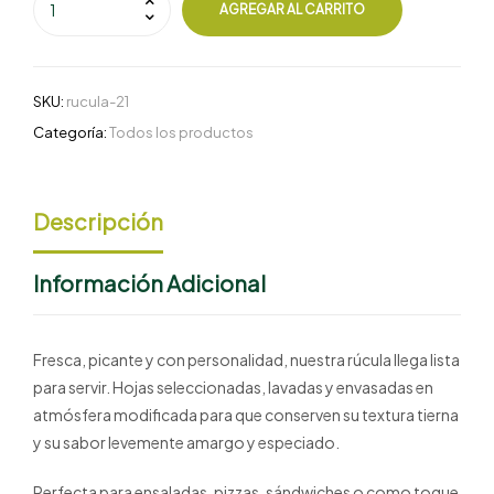
AGREGAR AL CARRITO
SKU:
rucula-21
Categoría:
Todos los productos
Descripción
Información Adicional
Fresca, picante y con personalidad, nuestra rúcula llega lista
para servir. Hojas seleccionadas, lavadas y envasadas en
atmósfera modificada para que conserven su textura tierna
y su sabor levemente amargo y especiado.
Perfecta para ensaladas, pizzas, sándwiches o como toque