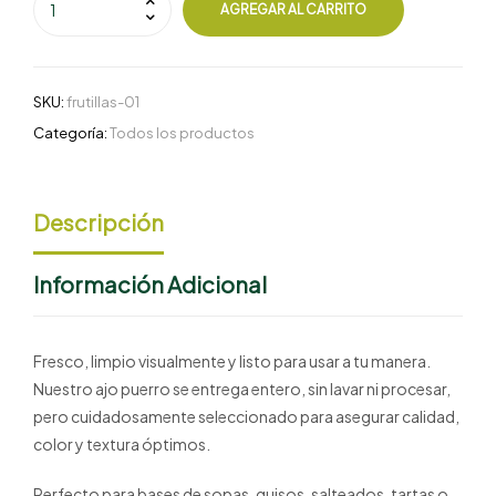
AGREGAR AL CARRITO
SKU:
frutillas-01
Categoría:
Todos los productos
Descripción
Información Adicional
Fresco, limpio visualmente y listo para usar a tu manera.
Nuestro ajo puerro se entrega entero, sin lavar ni procesar,
pero cuidadosamente seleccionado para asegurar calidad,
color y textura óptimos.
Perfecto para bases de sopas, guisos, salteados, tartas o