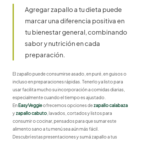
Agregar zapallo a tu dieta puede
marcar una diferencia positiva en
tu bienestar general, combinando
sabor y nutrición en cada
preparación.
El zapallo puede consumirse asado, en puré, en guisos o
incluso en preparaciones rápidas. Tenerlo ya listo para
usar facilita mucho su incorporación a comidas diarias,
especialmente cuando el tiempo es ajustado.
En
EasyVeggie
ofrecemos opciones de
zapallo calabaza
y
zapallo cabuto
, lavados, cortados y listos para
consumir o cocinar, pensados para que sumar este
alimento sano a tu menú sea aún más fácil.
Descubrí estas presentaciones y sumá zapallo a tus