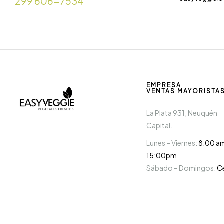
299 606-7534
EMPRESA
VENTAS MAYORISTA
La Plata 931, Neuquén
Capital.
Lunes – Viernes:
8:00 a
15:00pm
Sábado – Domingos:
C