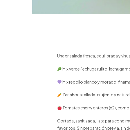
Una ensalada fresca, equilibrada y visua
Mix verde (lechuga rulito, lechuga m
Mix repollo blanco y morado, fina
Zanahoria rallada, crujiente y natura
Tomates cherry enteros (x2), como
Cortada, sanitizada, lista para condi
favoritos. Sin preparación previa, sin 