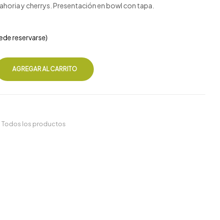
nahoria y cherrys. Presentación en bowl con tapa.
ede reservarse)
AGREGAR AL CARRITO
,
Todos los productos