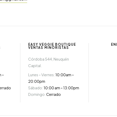
EASY VEGGIE BOUTIQUE
EN
S
VENTAS MINORISTAS
Córdoba 544, Neuquén
Capital.
m –
Lunes – Viernes:
10:00am –
20:00pm
errado
Sábado:
10:00 am – 13:00pm
Domingo:
Cerrado