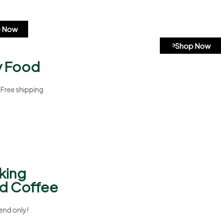
 Now
Shop Now
y Food
Free shipping
king
d Coffee
end only!