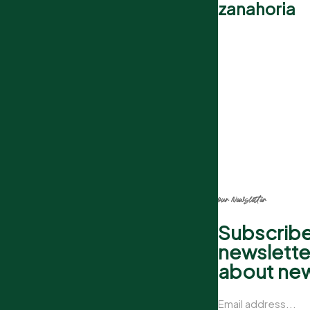
zanahoria
our Newsletter
Subscribe
newslette
about ne