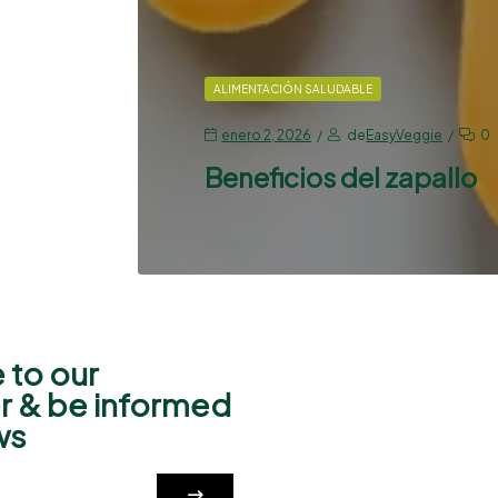
ALIMENTACIÓN SALUDABLE
enero 2, 2026
de
EasyVeggie
0
Beneficios del zapallo
 to our
r & be informed
ws