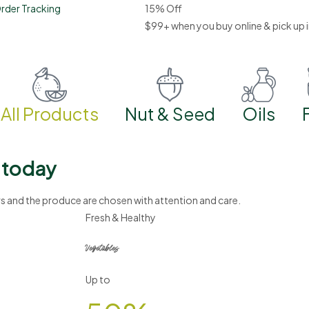
rder Tracking
15% Off
$99+ when you buy online & pick up 
All Products
Nut & Seed
Oils
 today
s and the produce are chosen with attention and care.
Fresh & Healthy
Vegetables
Up to