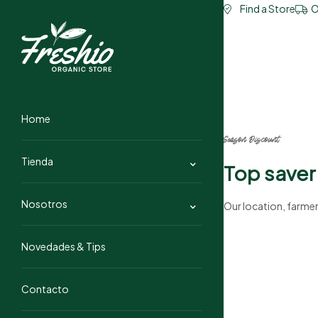
Find a Store
O
Home
Season Discount
Tienda
Top saver
Nosotros
Our location, farmer
Novedades & Tips
Contacto