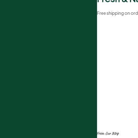
Free shipping on ord
"Organic
EST HABECO 
From Our Blog