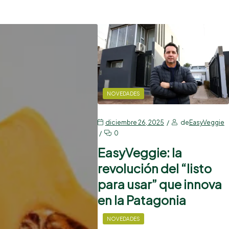
NOVEDADES
diciembre 26, 2025
de
EasyVeggie
0
EasyVeggie: la
revolución del “listo
para usar” que innova
en la Patagonia
NOVEDADES