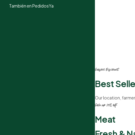
También en PedidosYa
Season Discount
Best Sell
Our location, farmer
Sale up 25% off
Meat
Fresh & N