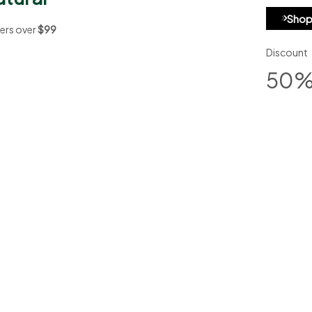
Shop
ers over
$99
Discount
50
 food is the best medicine for your body"
CETEROS