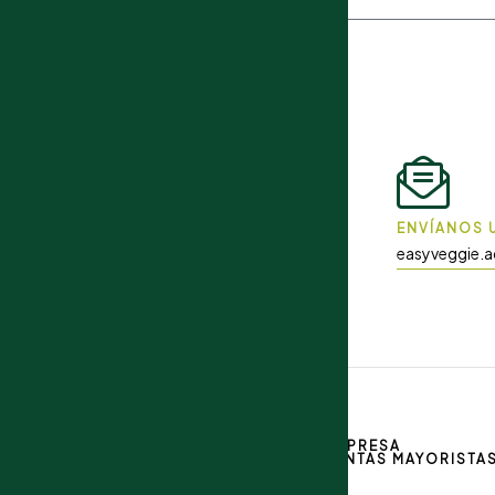
ESTAMOS PARA AYUDARTE
ENVÍANOS U
easyveggie.
299 606-7534
EMPRESA
VENTAS MAYORISTA