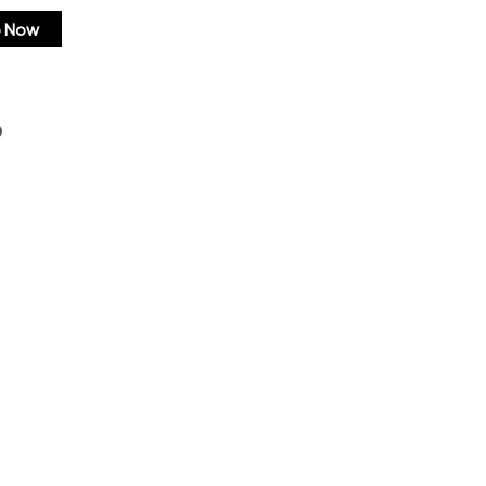
 Now
%