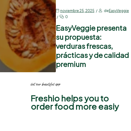
noviembre 25, 2025
de
EasyVeggie
0
EasyVeggie presenta
su propuesta:
verduras frescas,
prácticas y de calidad
premium
Get our beautiful app
Freshio helps you to
order food more easiy