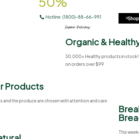
50%
Hotline:
(1800)-88-66-991
Shop
Supper Delicious
Organic & Health
30,000+ Healthy products in stock! 
on orders over $99
er Products
s and the produce are chosen with attention and care.
Brea
Brea
This week
atural