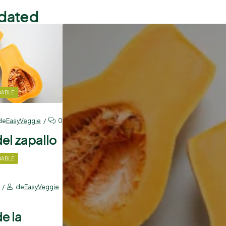
pdated
DABLE
de
EasyVeggie
0
del zapallo
DABLE
de
EasyVeggie
e la